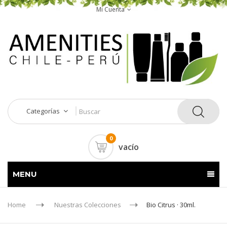
Mi Cuenta
Categorías
0
vacío
MENU
Home
Nuestras Colecciones
Bio Citrus · 30ml.