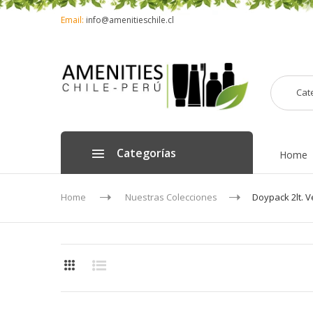
Email:
info@amenitieschile.cl
Cat
Categorías
Home
Home
Nuestras Colecciones
Doypack 2lt. 