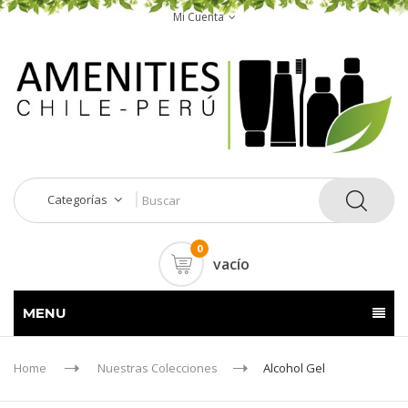
Mi Cuenta
Categorías
0
vacío
MENU
Home
Nuestras Colecciones
Alcohol Gel